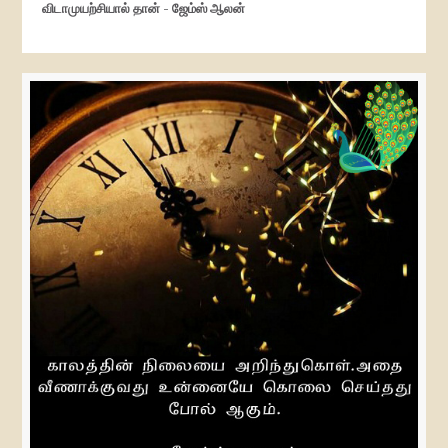
விடாமுயற்சியால் தான் - ஜேம்ஸ் ஆலன்