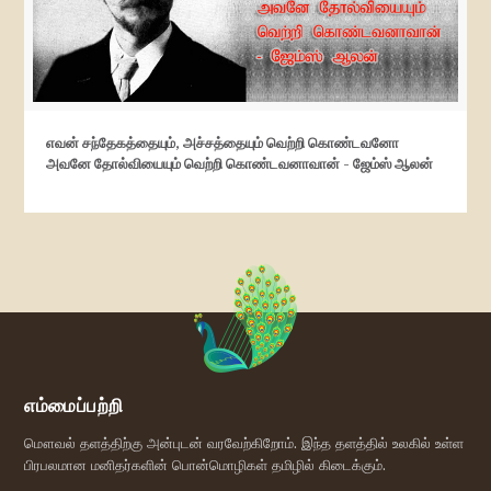
எவன் சந்தேகத்தையும், அச்சத்தையும் வெற்றி கொண்டவனோ
அவனே தோல்வியையும் வெற்றி கொண்டவனாவான் - ஜேம்ஸ் ஆலன்
எம்மைப்பற்றி
மௌவல் தளத்திற்கு அன்புடன் வரவேற்கிறோம். இந்த தளத்தில் உலகில் உள்ள
பிரபலமான மனிதர்களின் பொன்மொழிகள் தமிழில் கிடைக்கும்.